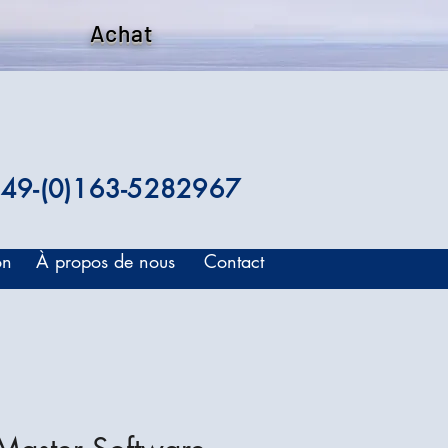
Achat
49-(0)163-5282967
on
À propos de nous
Contact