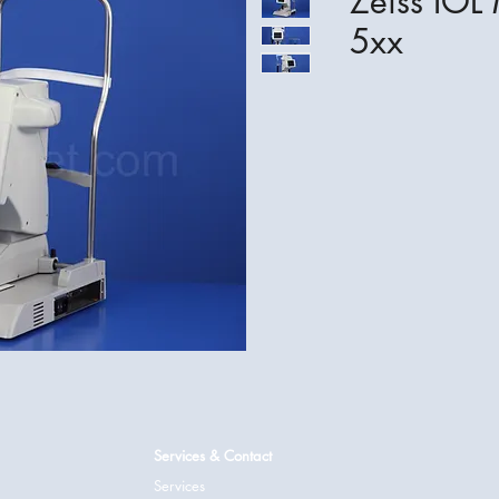
Zeiss IOL
5xx
Services & Contact
Services