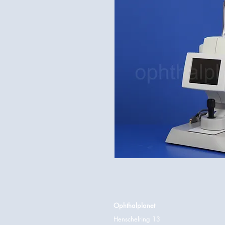
Ophthalplanet
Henschelring 13