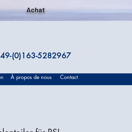
Achat
49-(0)163-5282967
on
À propos de nous
Contact