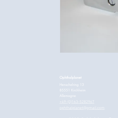
Ophthalplanet
Henschelring 13
85551 Kirchheim
Allemagne
+49-(0)163-5282967
ophthalplanet@gmail.com