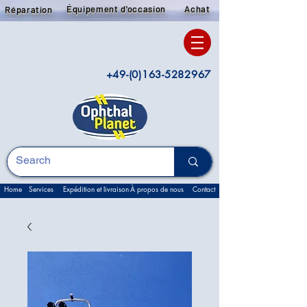
Équipement d'occasion
Achat
Réparation
+49-(0)163-5282967
Home
Services
Expédition et livraison
À propos de nous
Contact