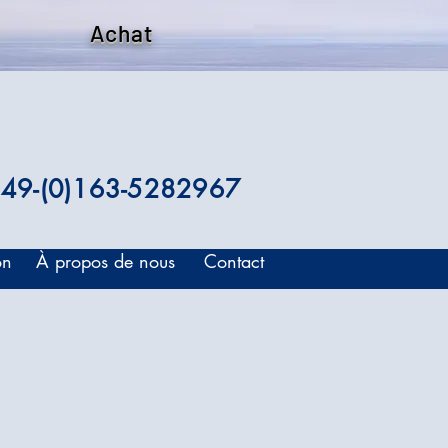
Achat
49-(0)163-5282967
on
À propos de nous
Contact