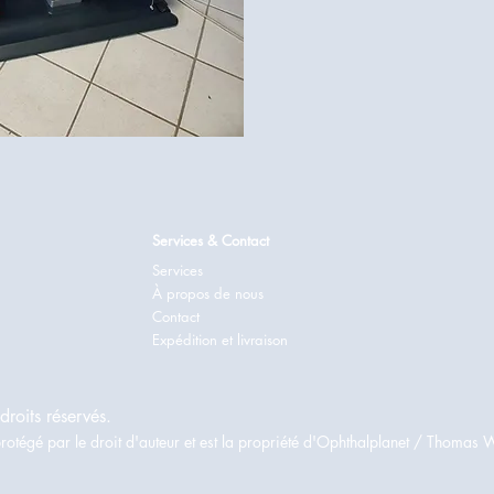
Services & Contact
Services
À propos de nous
Contact
Expédition et livraison
roits réservés.
rotégé par le droit d'auteur et est la propriété d'Ophthalplanet / Thomas 