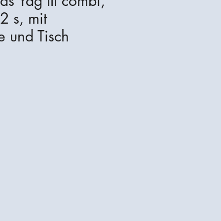
las Yag III combi,
2 s, mit
e und Tisch