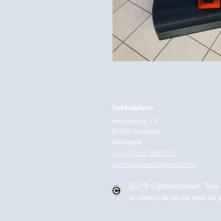
Ophthalplanet
Henschelring 13
85551 Kirchheim
Allemagne
+49-(0)163-5282967
ophthalplanet@gmail.com
2019 Ophthalplanet. Tous d
Le contenu de ce site Web est p