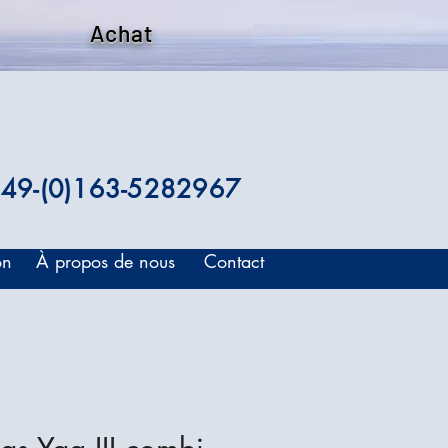
Achat
49-(0)163-5282967
on
À propos de nous
Contact