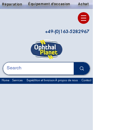
Équipement d'occasion
Achat
Réparation
+49-(0)163-5282967
Home
Services
Expédition et livraison
À propos de nous
Contact