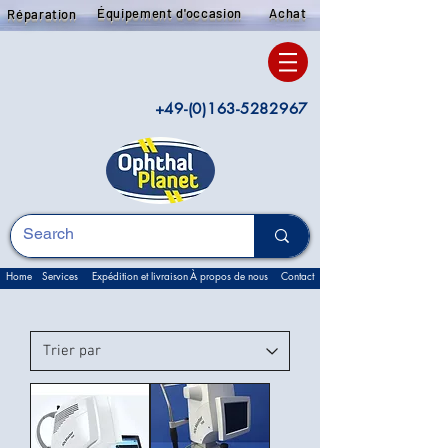
Équipement d'occasion
Achat
Réparation
+49-(0)163-5282967
Home
Services
Expédition et livraison
À propos de nous
Contact