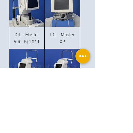
IOL - Master
IOL - Master
500, Bj 2011
XP
Zeiss IOL
Zeiss IOL
Master
Master
Software 5xx
Software 3xx
Ophthalplanet
Services & Contact
Base légale
Services
Henschelring 13
Mentions légales
85551 Kirchheim
À propos de nous
Politique de confidentialité