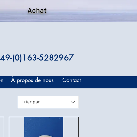
Achat
49-(0)163-5282967
on
À propos de nous
Contact
Trier par