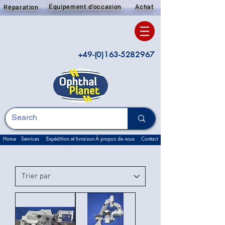
Équipement d'occasion
Achat
Réparation
+49-(0)163-5282967
Home
Services
Expédition et livraison
À propos de nous
Contact