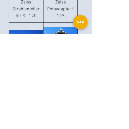
Zeiss
Zeiss
Strahlenteiler
Fotoadapter f
für SL 120
107
Zeiss
Möller Wedel
binocularer
Strahlenteiler
Mitbeobachte
656 260
r
Voir plus
Ophthalplanet
Services & Contact
Base légale