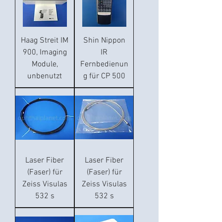
Haag Streit IM
Shin Nippon
900, Imaging
IR
Module,
Fernbedienun
unbenutzt
g für CP 500
Laser Fiber
Laser Fiber
(Faser) für
(Faser) für
Zeiss Visulas
Zeiss Visulas
532 s
532 s