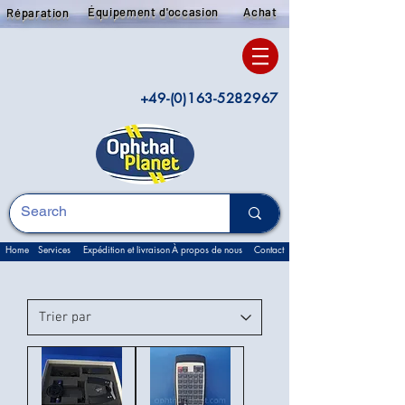
Équipement d'occasion
Achat
Réparation
+49-(0)163-5282967
Home
Services
Expédition et livraison
À propos de nous
Contact